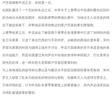
卢茨基握教申花之后，依然第一次。
在跟队履历了一个完好的冬训之后，外界关于上赛季后半段遇到重伤后回归
的马纳法当然愈加期待，然则新赛季的两场比赛中，马纳法王人在首发的情
况下被提前换下，评释他还莫得弥散达到斯卢茨基的要乞降预期。
上赛季收尾之后，申花放走了畴昔两个赛季在各项赛事中打进了36球的外助
前卫马莱莱，引进了来自巴西的弓手米内罗。从畴昔的两场比赛来看，米内
罗跟马莱莱的特质与踢球立场并不讨论，申花方面垂青的并不单是是他的单
兵作战能力，而是但愿通过米内罗在中前场的拿球和串联能力，打出更有合
座性的足球，这一样亦然主老师斯卢茨基思要看到的。
与上海海港队的超等杯比赛以及与横滨水手的亚冠精英联赛体育集锦，米内
罗王人获取了队友为他创造的绝佳得分契机，但最终王人与进球交臂失之。
不错详情的是，行为申花队本赛季要紧线上的要紧极少，米内罗必须承担起
为球队摧城拔寨的重担。