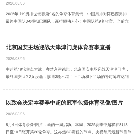
谈主之后，山东球迷认为鲁能会崩盘。没思到鲁能依然是踢得很有章
2026/08/06
法，濒临成皆蓉城的围攻也涓滴不惧。同期鲁能在垂危中，也创造了
2025年U19男排世锦赛第9名的争夺体育集锦，中国男排对阵巴西男排，
一...
最终中国队3-0横扫巴西队，赢得颤动人心！中国队第9名收官。当前念
念念念，如故让东说念见地难平，若是在和韩国队的比赛中施展愈加的
解析一些…… 中国队在此次的世锦赛，蓝本势头可以、有契机走得更
远，小组赛中，中国队打败了卫冕冠军法国队、亚洲劲旅日本队、还高
北京国安主场迎战天津津门虎体育赛事直播
慢投降了阿尔及利亚队、加拿大队，获取了4胜1负的战绩！不外在淘汰
赛阶段，中国队却有些不测的0-3输给了韩国队，这场比赛于今向来，亦
2026/08/06
然让好多的中国球迷意难平。有时的排位赛，中国队...
中超第19轮焦点大战，亦然京津德比，北京国安主场迎战天津津门虎，
最终国安队2-2又没赢，惨遭3轮不堪！上半场和下半场的补时筹谋达到
了23分钟，国安队运行掉链子了，念念冲冠难度太大了。 在本场之前，
夺冠热点、中超朱门国安11胜5平2负排行积分榜第4的位置、距离榜首
的申花有7分的差距；天津队则是8胜4平7负排行积分榜第6位。国何在
以致会决定本赛季中超的冠军包摄体育录像/图片
本赛季一度阐明特别出色、万古辰未曾败绩，然则在最近的两轮，他们
相连1-3不敌申花、0-2不敌成齐队，相连输掉了两场强强对话，碰到了2
2026/08/06
连败，国安念念要去冲击冠军，看来难度相...
8月4日体育录像/图片，新的一周启动。本周，2025赛季中超将在8月8
日至10日张开第20轮争夺。这亦然2/3赛程的节点。央视每周最新节目单