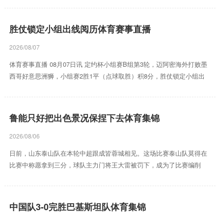
胜仗锁定小组出线阅历体育赛事直播
2026/08/07
体育赛事直播 08月07日讯 定约杯小组赛B组第3轮，迈阿密海外打败墨
西哥好意思洲狮，小组赛2胜1平（点球取胜）积8分，胜仗锁定小组出
线阅历。 这么一来，38岁的梅西随队晋级，持续了我方事业生计任何杯
赛小组赛均晋级的铁律。 梅西生计37次小组赛全晋级↓ 定约杯（迈阿密
海外）：2次小组晋级 欧冠（巴萨）：17次小组晋级 好意思洲杯（阿根
鲁能只好把出色景况保捏下去体育集锦
廷）：7次小组晋级 天下杯（阿根廷）：5次小组晋级 欧冠（巴黎）：2
次小组晋级 世俱杯（迈阿密海外）：1次小组晋级 南好意思U-20锦标赛
2026/08/06
（阿根廷U-20）：1次...
日前，山东泰山队在本轮中超跟成皆蓉城相见。这场比赛泰山队莫得在
比赛中称愿拿到三分，球队主力门将王大雷被罚下，成为了比赛编削
点。最终鲁能跟成皆蓉城过程90分钟激战，以1比2输给了敌手。赛后泰
山队球迷对俱乐部和场上弘扬基本舒坦，况兼但愿韩鹏能不息带下去。
因为韩鹏本赛季临危解任出任鲁能主教师后，如实给球队带来了一些变
中国队3-0完胜巴基斯坦队体育集锦
化。以鲁能与成皆蓉城的比赛就不错看出来，这场比赛球队被罚下一东