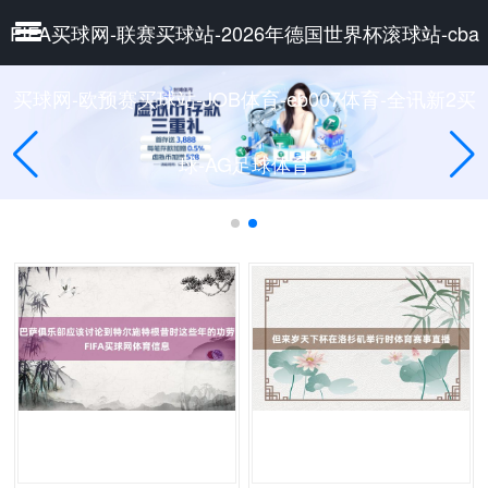
FIFA买球网-联赛买球站-2026年德国世界杯滚球站-cba
买球网-欧预赛买球站-JOB体育-eb007体育-全讯新2买
球-AG足球体育